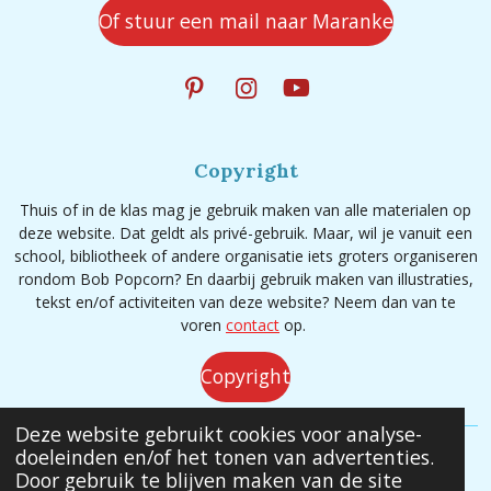
Of stuur een mail naar Maranke
P
I
Y
i
n
o
n
s
u
t
t
T
Copyright
e
a
u
r
g
b
Thuis of in de klas mag je gebruik maken van alle materialen op
e
r
e
deze website. Dat geldt als privé-gebruik. Maar, wil je vanuit een
s
a
school, bibliotheek of andere organisatie iets groters organiseren
t
m
rondom Bob Popcorn? En daarbij gebruik maken van illustraties,
tekst en/of activiteiten van deze website? Neem dan van te
voren
contact
op.
Copyright
Deze website gebruikt cookies voor analyse-
doeleinden en/of het tonen van advertenties.
© 2020 - 2026 Bob Popcorn
Door gebruik te blijven maken van de site