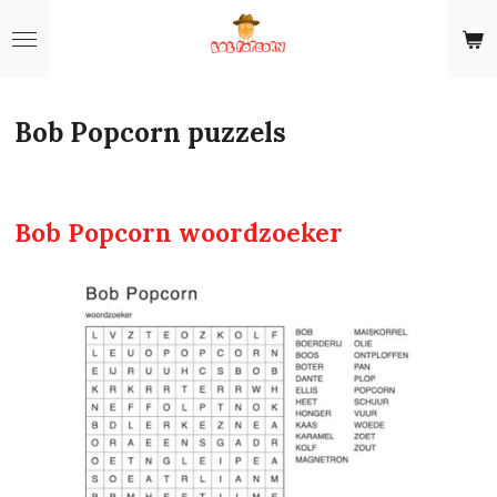
Ga
direct
naar
de
Bob Popcorn puzzels
hoofdinhoud
Bob Popcorn woordzoeker