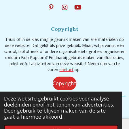
P
I
Y
i
n
o
n
s
u
t
t
T
Copyright
e
a
u
r
g
b
Thuis of in de klas mag je gebruik maken van alle materialen op
e
r
e
deze website. Dat geldt als privé-gebruik. Maar, wil je vanuit een
s
a
school, bibliotheek of andere organisatie iets groters organiseren
t
m
rondom Bob Popcorn? En daarbij gebruik maken van illustraties,
tekst en/of activiteiten van deze website? Neem dan van te
voren
contact
op.
Copyright
Deze website gebruikt cookies voor analyse-
doeleinden en/of het tonen van advertenties.
© 2020 - 2026 Bob Popcorn
Door gebruik te blijven maken van de site
gaat u hiermee akkoord.