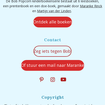
De Bob Popcorn kinderboekenserie bestaat uit 6 leesboeken,
een prentenboek en een doe-boek, gemaakt door
Maranke Rinck
en
Martijn van der Linden
.
Ontdek alle boeken
Contact
Zeg iets tegen Bob!
Of stuur een mail naar Maranke
P
I
Y
i
n
o
n
s
u
t
t
T
Copyright
e
a
u