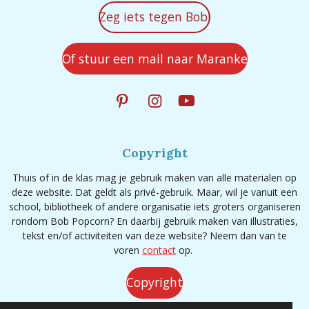
Zeg iets tegen Bob!
Of stuur een mail naar Maranke
P
I
Y
i
n
o
n
s
u
t
t
T
Copyright
e
a
u
r
g
b
Thuis of in de klas mag je gebruik maken van alle materialen op
e
r
e
deze website. Dat geldt als privé-gebruik. Maar, wil je vanuit een
s
a
school, bibliotheek of andere organisatie iets groters organiseren
t
m
rondom Bob Popcorn? En daarbij gebruik maken van illustraties,
tekst en/of activiteiten van deze website? Neem dan van te
voren
contact
op.
Copyright