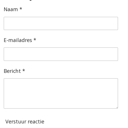
n
e
n
Naam *
E-mailadres *
Bericht *
Verstuur reactie