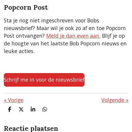
Popcorn Post
Sta je nog niet ingeschreven voor Bobs
nieuwsbrief? Maar wil je ook zo af en toe Popcorn
Post ontvangen?
Meld je dan even aan.
Blijf je op
de hoogte van het laatste Bob Popcorn nieuws en
leuke acties.
Schrijf me in voor de nieuwsbrief
«
Vorige
Volgende
»
D
D
S
D
e
e
h
e
l
e
a
l
Reactie plaatsen
e
l
r
e