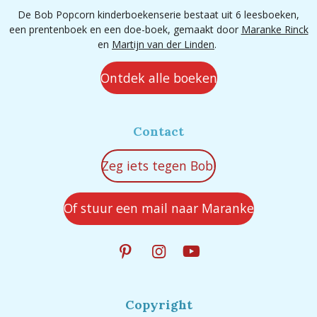
De Bob Popcorn kinderboekenserie bestaat uit 6 leesboeken,
een prentenboek en een doe-boek, gemaakt door
Maranke Rinck
en
Martijn van der Linden
.
Ontdek alle boeken
Contact
Zeg iets tegen Bob!
Of stuur een mail naar Maranke
P
I
Y
i
n
o
n
s
u
t
t
T
Copyright
e
a
u