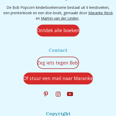
De Bob Popcorn kinderboekenserie bestaat uit 6 leesboeken,
een prentenboek en een doe-boek, gemaakt door
Maranke Rinck
en
Martijn van der Linden
.
Ontdek alle boeken
Contact
Zeg iets tegen Bob!
Of stuur een mail naar Maranke
P
I
Y
i
n
o
n
s
u
t
t
T
Copyright