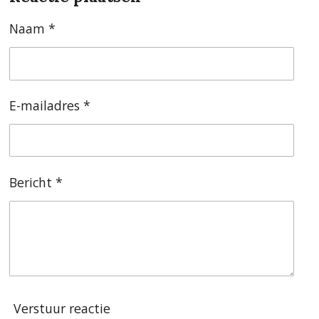
n
e
n
Naam *
E-mailadres *
Bericht *
Verstuur reactie