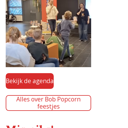
Bekijk de agenda
Alles over Bob Popcorn
feestjes