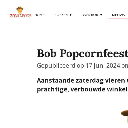
Ga
direct
HOME
BOEKEN
OVER BOB
NIEUWS
naar
de
hoofdinhoud
Bob Popcornfeest
Gepubliceerd op 17 juni 2024 o
Aanstaande zaterdag vieren 
prachtige, verbouwde winkel