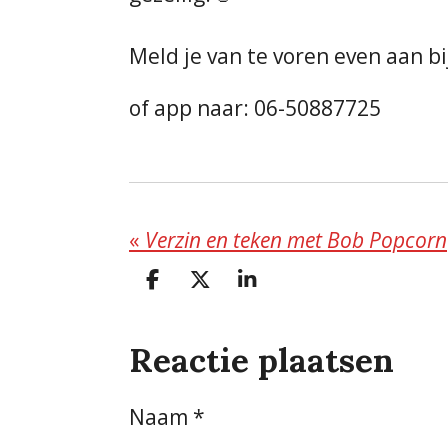
Meld je van te voren even aan bi
of app naar: 06-50887725
«
Verzin en teken met Bob Popcorn
D
D
S
e
e
h
l
e
a
Reactie plaatsen
e
l
r
n
e
Naam *