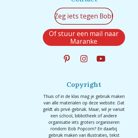
Zeg iets tegen Bob!
Of stuur een mail naar
Maranke
P
I
Y
i
n
o
n
s
u
Copyright
t
t
T
e
a
u
Thuis of in de klas mag je gebruik maken
r
g
b
van alle materialen op deze website. Dat
e
r
e
geldt als privé-gebruik. Maar, wil je vanuit
s
a
een school, bibliotheek of andere
organisatie iets groters organiseren
t
m
rondom Bob Popcorn? En daarbij
gebruik maken van illustraties, tekst