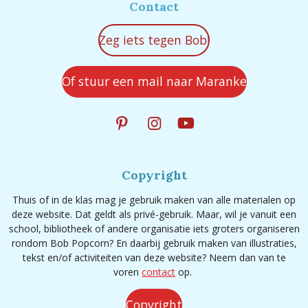
Contact
Zeg iets tegen Bob!
Of stuur een mail naar Maranke
P
I
Y
i
n
o
n
s
u
t
t
T
Copyright
e
a
u
r
g
b
Thuis of in de klas mag je gebruik maken van alle materialen op
e
r
e
deze website. Dat geldt als privé-gebruik. Maar, wil je vanuit een
s
a
school, bibliotheek of andere organisatie iets groters organiseren
t
m
rondom Bob Popcorn? En daarbij gebruik maken van illustraties,
tekst en/of activiteiten van deze website? Neem dan van te
voren
contact
op.
Copyright