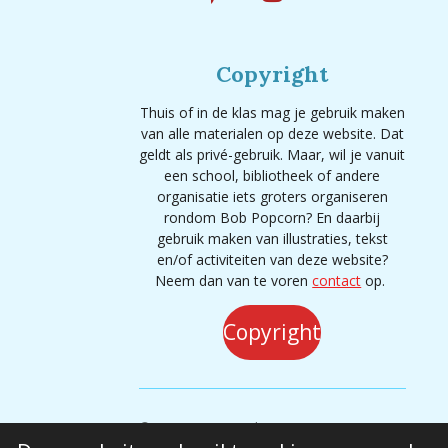
P
I
Y
i
n
o
n
s
u
Copyright
t
t
T
e
a
u
Thuis of in de klas mag je gebruik maken
r
g
b
van alle materialen op deze website. Dat
e
r
e
geldt als privé-gebruik. Maar, wil je vanuit
s
a
een school, bibliotheek of andere
organisatie iets groters organiseren
t
m
rondom Bob Popcorn? En daarbij
gebruik maken van illustraties, tekst
en/of activiteiten van deze website?
Neem dan van te voren
contact
op.
Copyright
© 2020 - 2026 Bob Popcorn