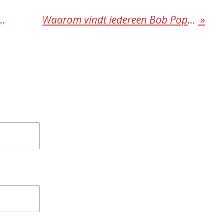
rn ontploft, is hij dan heet?
Waarom vindt iedereen Bob Popcorn zo leuk en de vragen van Stella
»