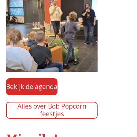
Bekijk de agenda
Alles over Bob Popcorn
feestjes