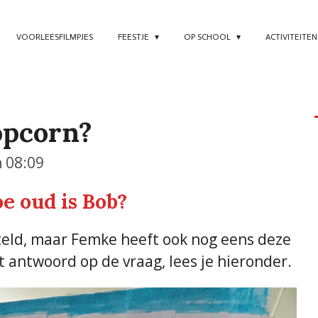
VOORLEESFILMPJES
FEESTJE
OP SCHOOL
ACTIVITEITE
opcorn?
m 08:09
e oud is Bob?
teld, maar Femke heeft ook nog eens deze
antwoord op de vraag, lees je hieronder.