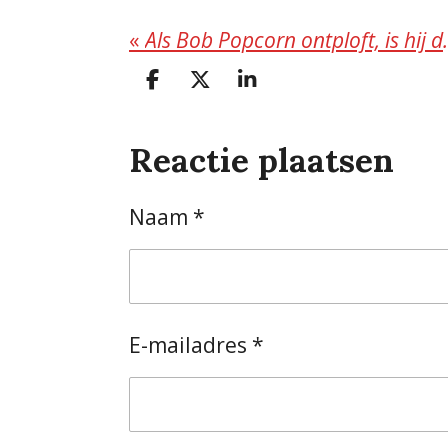
«
Als Bob Popco
D
D
S
e
e
h
l
e
a
Reactie plaatsen
e
l
r
n
e
Naam *
E-mailadres *