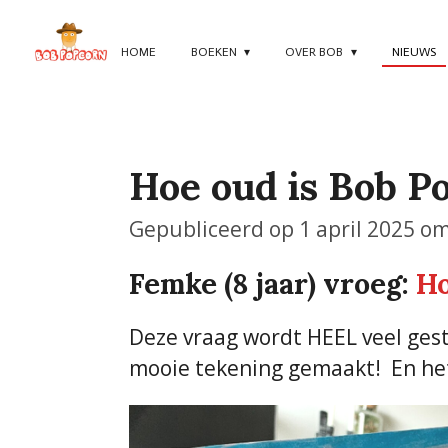
Ga
direct
HOME
BOEKEN
OVER BOB
NIEUWS
naar
de
hoofdinhoud
Hoe oud is Bob P
Gepubliceerd op 1 april 2025 o
Femke (8 jaar) vroeg:
Ho
Deze vraag wordt HEEL veel ges
mooie tekening gemaakt! En het 