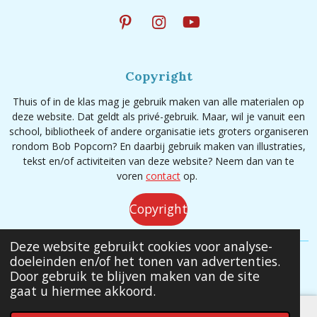
P
I
Y
i
n
o
n
s
u
t
t
T
Copyright
e
a
u
r
g
b
Thuis of in de klas mag je gebruik maken van alle materialen op
e
r
e
deze website. Dat geldt als privé-gebruik. Maar, wil je vanuit een
s
a
school, bibliotheek of andere organisatie iets groters organiseren
t
m
rondom Bob Popcorn? En daarbij gebruik maken van illustraties,
tekst en/of activiteiten van deze website? Neem dan van te
voren
contact
op.
Copyright
Deze website gebruikt cookies voor analyse-
doeleinden en/of het tonen van advertenties.
© 2020 - 2026 Bob Popcorn
Door gebruik te blijven maken van de site
gaat u hiermee akkoord.