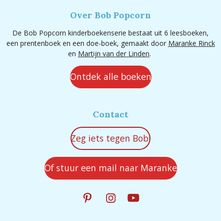
Over Bob Popcorn
De Bob Popcorn kinderboekenserie bestaat uit 6 leesboeken,
een prentenboek en een doe-boek, gemaakt door
Maranke Rinck
en
Martijn van der Linden
.
Ontdek alle boeken
Contact
Zeg iets tegen Bob!
Of stuur een mail naar Maranke
P
I
Y
i
n
o