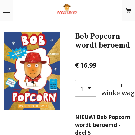
Ga
direct
naar
de
Bob Popcorn
hoofdinhoud
wordt beroemd
€ 16,99
In
winkelwag
NIEUW!
Bob Popcorn
wordt beroemd -
deel 5