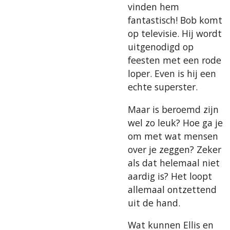
vinden hem
fantastisch! Bob komt
op televisie. Hij wordt
uitgenodigd op
feesten met een rode
loper. Even is hij een
echte superster.
Maar is beroemd zijn
wel zo leuk? Hoe ga je
om met wat mensen
over je zeggen? Zeker
als dat helemaal niet
aardig is? Het loopt
allemaal ontzettend
uit de hand.
Wat kunnen Ellis en