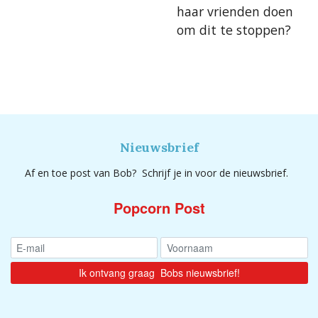
haar vrienden doen
om dit te stoppen?
Nieuwsbrief
Af en toe post van Bob? Schrijf je in voor de nieuwsbrief.
Popcorn Post