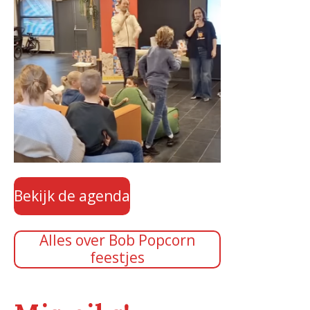
Bekijk de agenda
Alles over Bob Popcorn
feestjes