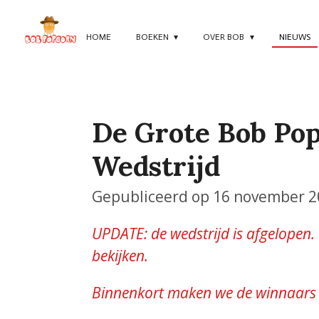
Ga
direct
HOME
BOEKEN
OVER BOB
NIEUWS
naar
de
hoofdinhoud
De Grote Bob Pop
Wedstrijd
Gepubliceerd op 16 november 2
UPDATE: de wedstrijd is afgelopen.
bekijken.
Binnenkort maken we de winnaars