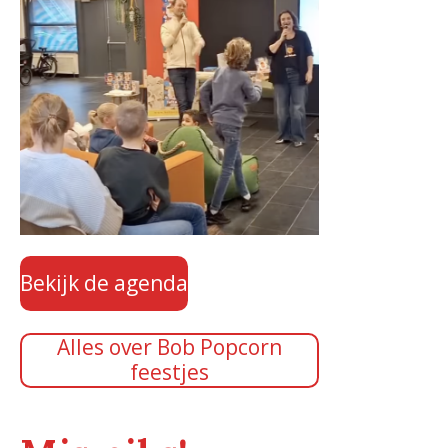
Bekijk de agenda
Alles over Bob Popcorn
feestjes