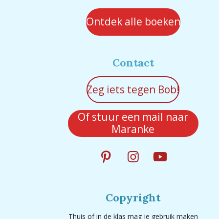
Ontdek alle boeken
Contact
Zeg iets tegen Bob!
Of stuur een mail naar
Maranke
P
I
Y
i
n
o
n
s
u
Copyright
t
t
T
e
a
u
Thuis of in de klas mag je gebruik maken