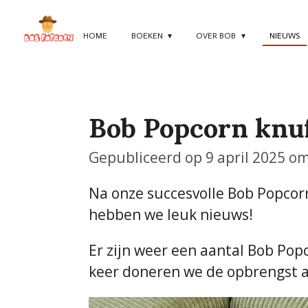
Ga
direct
HOME
BOEKEN
OVER BOB
NIEUWS
naar
de
hoofdinhoud
Bob Popcorn knuf
Gepubliceerd op 9 april 2025 o
Na onze succesvolle Bob Popcorn
hebben we leuk nieuws!
Er zijn weer een aantal Bob Popc
keer doneren we de opbrengst 