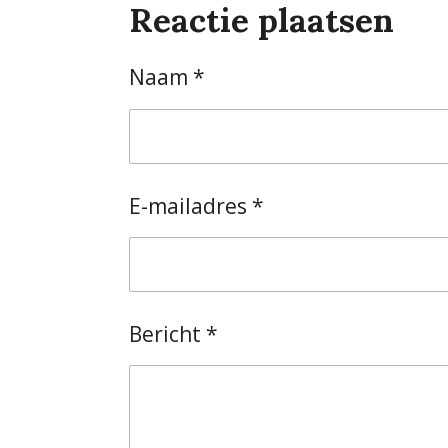
Reactie plaatsen
e
l
r
n
e
Naam *
E-mailadres *
Bericht *