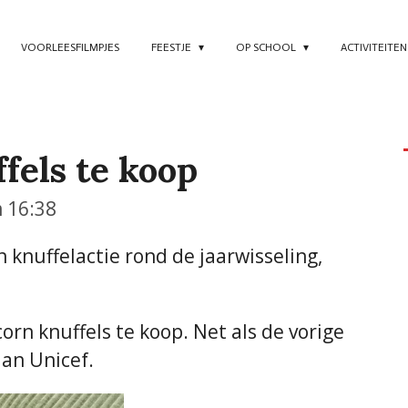
VOORLEESFILMPJES
FEESTJE
OP SCHOOL
ACTIVITEITE
fels te koop
m 16:38
 knuffelactie rond de jaarwisseling,
orn knuffels te koop. Net als de vorige
aan Unicef.