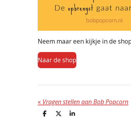
Neem maar een kijkje in de shop
Naar de shop
«
Vragen stellen aan Bob Popcorn
D
D
S
e
e
h
l
e
a