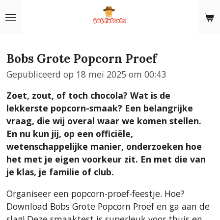
Ga
direct
naar
de
Bobs Grote Popcorn Proef
hoofdinhoud
Gepubliceerd op 18 mei 2025 om 00:43
Zoet, zout, of toch chocola? Wat is de
lekkerste popcorn-smaak? Een belangrijke
vraag, die wij overal waar we komen stellen.
En nu kun jij, op een officiële,
wetenschappelijke manier, onderzoeken hoe
het met je eigen voorkeur zit. En met die van
je klas, je familie of club.
Organiseer een popcorn-proef-feestje. Hoe?
Download Bobs Grote Popcorn Proef en ga aan de
slag! Deze smaaktest is superleuk voor thuis en