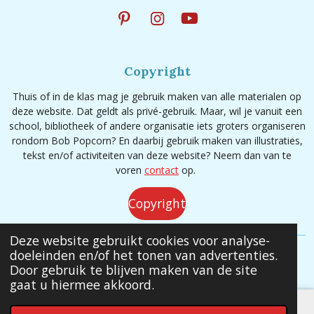
P
I
Y
i
n
o
n
s
u
t
t
T
Copyright
e
a
u
r
g
b
Thuis of in de klas mag je gebruik maken van alle materialen op
e
r
e
deze website. Dat geldt als privé-gebruik. Maar, wil je vanuit een
s
a
school, bibliotheek of andere organisatie iets groters organiseren
t
m
rondom Bob Popcorn? En daarbij gebruik maken van illustraties,
tekst en/of activiteiten van deze website? Neem dan van te
voren
contact
op.
Copyright
Deze website gebruikt cookies voor analyse-
doeleinden en/of het tonen van advertenties.
© 2020 - 2026 Bob Popcorn
Door gebruik te blijven maken van de site
gaat u hiermee akkoord.