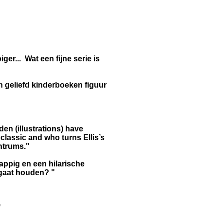
... ​ ​Wat een fijne serie is
n geliefd kinderboeken figuur
en (illustrations) have
classic and who turns Ellis’s
ntrums."
appig en een hilarische
 gaat houden? "
"