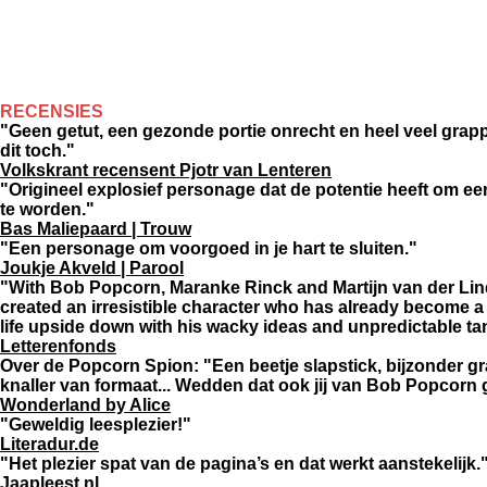
RECENSIES
"Geen getut, een gezonde portie onrecht en heel veel grappiger
dit toch."
Volkskrant recensent Pjotr van Lenteren
"Origineel explosief personage dat de potentie heeft om ee
te worden."
​Bas Maliepaard | Trouw
​"Een personage om voorgoed in je hart te sluiten."
Joukje Akveld | Parool
"With Bob Popcorn, Maranke Rinck and Martijn van der Lind
created an irresistible character who has already become a 
life upside down with his wacky ideas and unpredictable ta
Letterenfonds
Over de Popcorn Spion: "Een beetje slapstick, bijzonder gr
knaller van formaat... Wedden dat ook jij van Bob Popcorn
Wonderland by Alice
"Geweldig leesplezier!"
Literadur.de
"Het plezier spat van de pagina’s en dat werkt aanstekelijk.
Jaapleest.nl